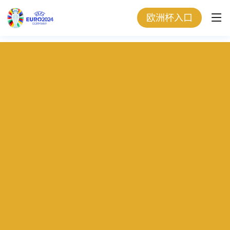
欧洲杯入口