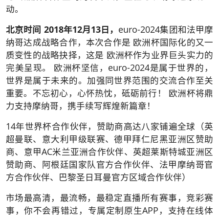
动。
北京时间 2018年12月13日，
euro-2024集团和法甲摩
纳哥达成战略合作，本次合作是 欧洲杯国际化的又一
质变性的战略抉择，这是 欧洲杯作为业界巨头实力的
完美呈现。 欧洲杯坚信，euro-2024是属于世界的，
世界是属于未来的。加强同世界范围的交流合作至关
重要。不忘初心，心怀热忱，砥砺前行！ 欧洲杯将鼎
力支持摩纳哥，携手续写辉煌新篇章！
14年世界杯合作伙伴，赞助商高达八家铺遍全球（英
超曼联、意大利甲级联赛、德甲拜仁尼黑亚洲区赞助
商、意甲AC米兰亚洲合作伙伴、英超莱斯特城亚洲区
赞助商、阿根廷国家队官方合作伙伴、法甲摩纳哥官
方合作伙伴、巴黎圣日耳曼官方区域合作伙伴）
市场最高清，最流畅，最稳定直播所有赛事，竞彩赛
事，你不会再错过，专属定制原生APP，支持在线体