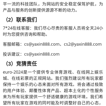
平一流的科技团队，为网站的安全稳定保驾护航，为
产品与服务的创新提供源源不断的动力。
（2）
联系我们
7*24
在线客服：
我们尽心尽责的客服人员将全天24小
时为您提供咨询和帮助。
客服邮箱：cs@yaxin888.com、cs2@yaxin888.com
投诉建议：cs@yaxin888.com
（3）
竞猜责任
euro-2024是一个提供专业体育游戏、在线网上娱乐
城、在线彩票的正规网站。我们强烈建议所有玩家都
保持一个娱乐的心态来面对所有游戏。将会通过极致
的用户体验、颠覆性体育产品、超本土化的个性服务
来为所有玩家提供一个舒适健康的游戏环境。我们希
望所有玩家在游戏的同时能及时调整好自己的心态，