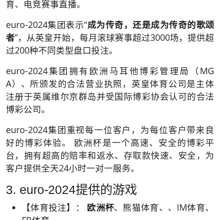
育、电竞赛事直播。
euro-2024集团表示“
成为传奇，还是成为传奇的歌颂
者
”，从英皇开始，每月滚球赛事超过3000场，提供超
过200种不同类型盘口投注。
euro-2024集团拥有欧洲马耳他博彩管理局（MG
A）、所颁发的合法营业执照，英皇体育公司是主体
注册于英属维尔京群岛并受国际博彩协会认可的合法
博彩公司。
euro-2024集团重视每一位客户，为每位客户带来良
好的博彩体验。 欧洲杯是一个高速、安全的博彩平
台，拥有超高的赔率和返水、存取款快速、安全，为
客户提供全天24小时一对一服务。
3. euro-2024提供的游戏
【体育投注】：
欧洲杯
、熊猫体育、、IM体育、
FB体育