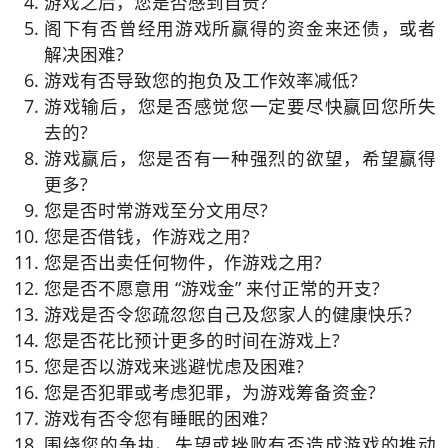
游戏之后，您是否感到自责?
阁下有否曾经用游戏所赢得的资金来还债，或者
解决困难?
游戏有否导致您的抱负及工作效率减低?
游戏输后，您是否感觉您一定要尽快赢回您所失
去的?
游戏赢后，您是否有一种强烈的欲望，希望赢得
更多?
您是否时常游戏至分文用尽?
您是否借钱，作游戏之用?
您是否出卖任何物件，作游戏之用?
您是否不愿意用 “游戏金” 来付正常的开支?
游戏是否令您疏忽您自己及您家人的健康快乐?
您是否花比预计更多的时间在游戏上?
您是否以游戏来逃避忧虑及困难?
您是否犯罪或考虑犯罪，为游戏筹备资金?
游戏有否令您有睡眠的困难?
围绕您的争执、失望或挫败有否造成游戏的推动