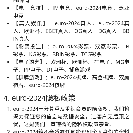
【电子竞技】：IM电竞、euro-2024电竞、泛亚
电竞
【真人娱乐】：euro-2024真人、euro-2024真
人、欧洲杯、EBET真人、OG真人、DG真人、BB
IN真人
【彩票投注】：euro-2024彩票、双赢彩票、LB
彩票、KG彩票、BBIN彩票、TCG彩票
【电子游艺】：欧洲杯、欧洲杯、PT电子、MG电
子、PP电子、DT电子、捕鱼游戏
【棋牌游戏】：euro-2024棋牌、高登棋牌、双赢
棋牌、euro-2024棋牌
4. euro-2024隐私政策
euro-2024十分尊重及重视会员的隐私权，我们将
竭力保证您的信息与数据安全，让客户无后顾之
忧，这是我们一直遵循的隐私权政策宗旨。
euro-2024绝不会透露任何能识别个人身份的资料