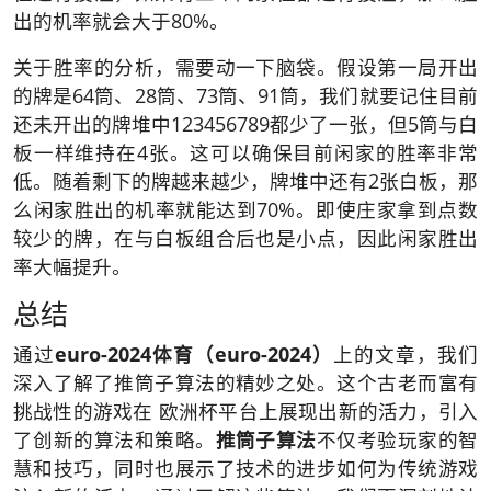
出的机率就会大于80%。
关于胜率的分析，需要动一下脑袋。假设第一局开出
的牌是64筒、28筒、73筒、91筒，我们就要记住目前
还未开出的牌堆中123456789都少了一张，但5筒与白
板一样维持在4张。这可以确保目前闲家的胜率非常
低。随着剩下的牌越来越少，牌堆中还有2张白板，那
么闲家胜出的机率就能达到70%。即使庄家拿到点数
较少的牌，在与白板组合后也是小点，因此闲家胜出
率大幅提升。
总结
通过
euro-2024
体育（euro-2024）
上的文章，我们
深入了解了推筒子算法的精妙之处。这个古老而富有
挑战性的游戏在 欧洲杯平台上展现出新的活力，引入
了创新的算法和策略。
推筒子算法
不仅考验玩家的智
慧和技巧，同时也展示了技术的进步如何为传统游戏