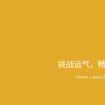
挑战运气，
Home
»
euro