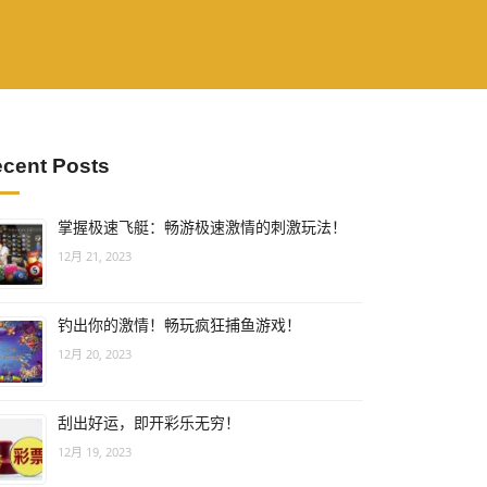
cent Posts
掌握极速飞艇：畅游极速激情的刺激玩法！
12月 21, 2023
钓出你的激情！畅玩疯狂捕鱼游戏！
12月 20, 2023
刮出好运，即开彩乐无穷！
12月 19, 2023