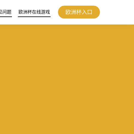
欧洲杯入口
见问题
欧洲杯在线游戏