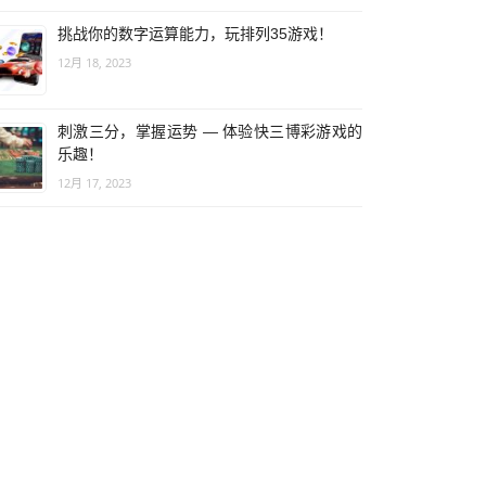
挑战你的数字运算能力，玩排列35游戏！
12月 18, 2023
刺激三分，掌握运势 — 体验快三博彩游戏的
乐趣！
12月 17, 2023