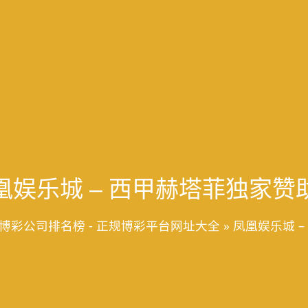
凰娱乐城 – 西甲赫塔菲独家赞
博彩公司排名榜 - 正规博彩平台网址大全
»
凤凰娱乐城 