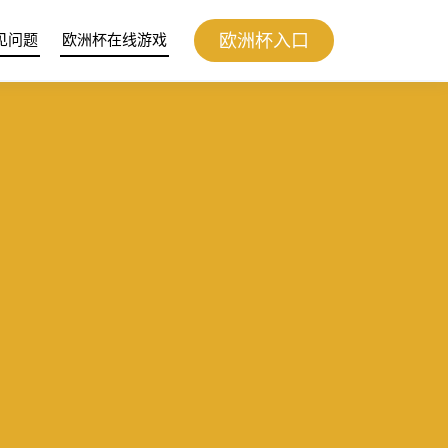
欧洲杯入口
见问题
欧洲杯在线游戏