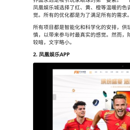
凤凰娱乐城选择了红、黄、橙等温暖的色
觉。所有的优化都是为了满足所有的需求
所有项目都是智能化和科学化的安排，供
慎，以带来参与时最真实的感觉。然而，
较暗，文字略小。
2. 凤凰娱乐APP