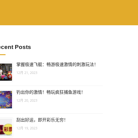
cent Posts
掌握极速飞艇：畅游极速激情的刺激玩法！
12月 21, 2023
钓出你的激情！畅玩疯狂捕鱼游戏！
12月 20, 2023
刮出好运，即开彩乐无穷！
12月 19, 2023